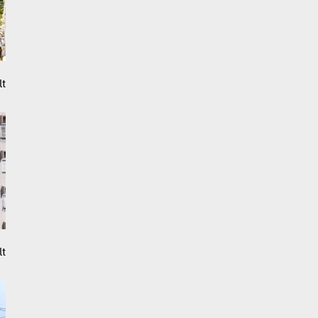
lt
lt