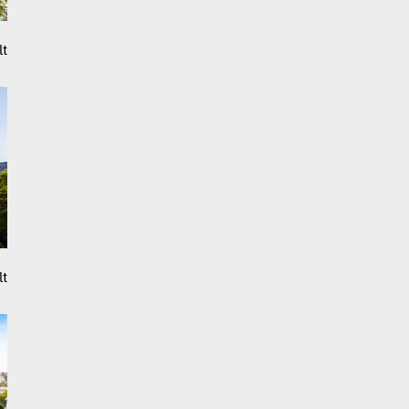
lt
lt