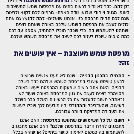
הישראלים, ואנשים רבים רוצים
מרפסת שמש מעוצבת
וייחודית
רק להם. כבר לא נדיר לראות בתים עם מרפסות שמש המעוצבות
באופן מגניב וייחודי שבואו נודה באמת- גורמים לכם לקנא ולרצות
שגם לכם תהיה מרפסת כזו. אנחנו שואלים- למה לקנא? גם אתם
יכולים לעצב את מרפסת השמש שלכם בצורה שאתם רוצים
ושתהנו להשתמש בה. כדי שכבר תוכלו להתחיל, אספנו עבורכם
כמה טיפים שיוכלו לעזור לכם לעצב את מרפסת השמש שלכם.
מרפסת שמש מעוצבת – איך עושים את
זה?
התחילו בתכנון הבנייה:
ישנם לא מעט אנשים שרוצים
לבצע טוויסט עיצובי במרפסת השמש שלהם כבר בשלב
הבנייה. האם אתם רוצים שמעקות המרפסת ייעשו בצורה
מסוימת? רוצים לעצב את גגון המרפסת בצורה שעוד לא
נראתה? חשוב להעלות את כל הרעיונות האלה כבר בשלב
העיצוב, שהאדריכל והמהנדס יהיו מודעים לכך ויוכלו לעשות
את העבודה המדויקת ביותר עבורכם.
חשבו על כל השימושים שתעשו במרפסת:
האם אתם
מתכננים לארח הרבה במרפסת שלכם? האם אתם מתכננים
להשתמש בה כמקום לאימוני כושר ביתיים? או שהיא בכלל