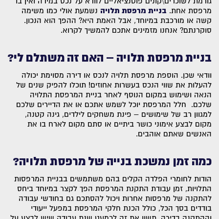
גורמת לשוכרים\קונים פוטנציאליים לוודא על נכס במידה ואין בו
מרפסת אחת.
בניית מרפסת תלויה
נשמעת אולי כמו משימה
קשה או מורכבת במיוחד, אבל האמת היא? ההפך הוא הנכון.
סוקרנתם? אנחנו מזמינים אתכם להמשיך לקרוא.
בניית מרפסת תלויה – האם זה משתלם לי?
וודאי שכן. הוספת מרפסת תלויה לנכס או דירה מסוימת יכולה
להעלות את שווי הנכס בעשרות אחוזים! תוכלו להפיק שנים של
הנאה ושימוש במקום הנוסף לאחר בניית המרפסת התלויה
שלכם. חלל המרפסת יוכל לשמש אתכם או את הדיירים שלכם
למגוון רב של שימושים – פינת משחקים לילדים, גינה קטנה,
מקום לבצע אימוני כושר ביתיים או סתם מקום לארח בו את
האנשים שאתם אוהבים.
כמה זמן נמשכת בנייה של מרפסת תלויה?
הודות לחומרי הפלדה הקלים בהם משתמשים בבניית המרפסות
התלויות, זמן עבודת התקנת המרפסת הפך לקצר במיוחד ביחס
להתקנה של מרפסות אחרות ויכול להסתכם גם בחודשי עבודה
בודדים בסך הכל, כולל הכנת חלקי המרפסת במפעל ייעודי
וההתקנה בדירה. תשוו את זה לכמעט שנת עבודה שיש לבצע על