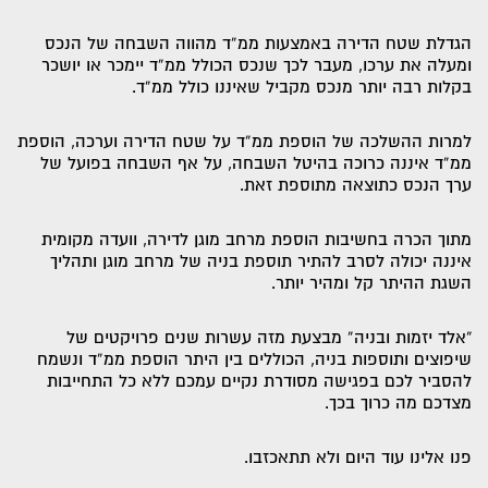
הגדלת שטח הדירה באמצעות ממ”ד מהווה השבחה של הנכס
ומעלה את ערכו, מעבר לכך שנכס הכולל ממ”ד יימכר או יושכר
בקלות רבה יותר מנכס מקביל שאיננו כולל ממ”ד.
למרות ההשלכה של הוספת ממ”ד על שטח הדירה וערכה, הוספת
ממ”ד איננה כרוכה בהיטל השבחה, על אף השבחה בפועל של
ערך הנכס כתוצאה מתוספת זאת.
מתוך הכרה בחשיבות הוספת מרחב מוגן לדירה, וועדה מקומית
איננה יכולה לסרב להתיר תוספת בניה של מרחב מוגן ותהליך
השגת ההיתר קל ומהיר יותר.
“אלד יזמות ובניה” מבצעת מזה עשרות שנים פרויקטים של
שיפוצים ותוספות בניה, הכוללים בין היתר הוספת ממ”ד ונשמח
להסביר לכם בפגישה מסודרת נקיים עמכם ללא כל התחייבות
מצדכם מה כרוך בכך.
פנו אלינו עוד היום ולא תתאכזבו.