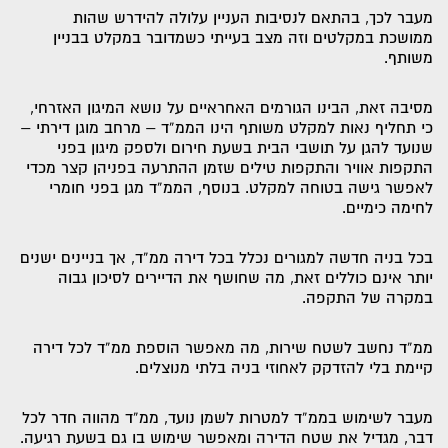
מעבר לכך, בהתאם לנסיבות העניין עלולה להידרש שהות
ממושכת במקלטים וזה מצב בעייתי כשמדובר במקלט בבניין
משותף.
מסיבה זאת, הבינו הגורמים האחראיים על נושא המיגון האזרחי,
כי תחליף נאות למקלט משותף הינו הממ”ד – מרחב מוגן דירתי –
שנועד להגן על תושבי הבית בשעת חירום ולספק מיגון בפני
התקפות אוויר והתקפות טילים שזמן ההתרעה בפניהן קצר מכדי
לאפשר גישה בטוחה למקלט. בנוסף, הממ”ד מגן בפני חומרי
לחימה כימיים.
בכל בניה חדשה למגורים נכלל בכל דירה ממ”ד, אך בניינים ישנים
יותר אינם כוללים זאת, מה שחושף את הדיירים לסיכון גבוה
במקרה של התקפה.
ממ”ד נחשב לשטח שירות, מה מאפשר הוספת ממ”ד לכל דירה
קיימת בלי להזדקק לאחוזי בניה בלתי מנוצלים.
מעבר לשימוש בממ”ד למטרות לשמן נועד, ממ”ד מהווה חדר לכל
דבר, מגדיל את שטח הדירה ומאפשר שימוש בו גם בשעת רגיעה.