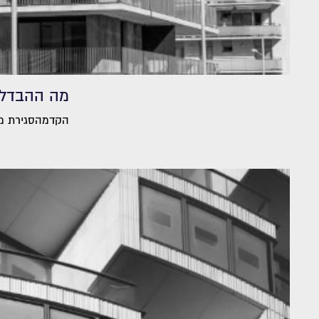
מה ההבדל ב
הקדמהסגירת מר