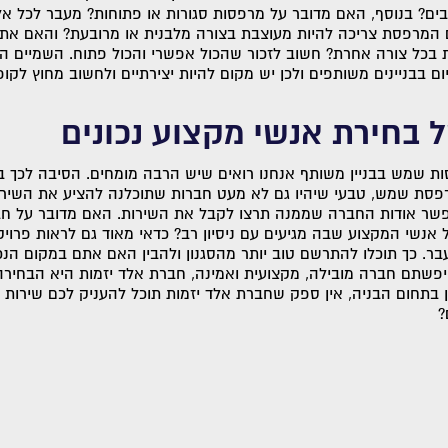
? בנוסף, האם מדובר על מרפסות סגורות או פתוחות? מעבר לכל אלה
 המרפסת צריכה להיות מעוצבת בצורה מלבנית או מרובעת? והאם את
כל צורה אחרת? חשוב לזכור שהכול אפשרי והכול פתוח. השמיים הם
 בבניינים משותפים ולכן יש מקום להיות יצירתיים ולחשוב מחוץ לקו
 בחירת אנשי מקצוע נכונים
 שמש בבניין משותף אנחנו רואים שיש הרבה מומחים. הסיבה לכך בר
פסת שמש, טבעי שיהיו גם לא מעט חברות שתוכלנה להציע את השירות
שר אודות החברה שממנה תרצו לקבל את השירות. האם מדובר על חב
 אנשי המקצוע שבה מגיעים עם ניסיון רב? כדאי מאוד גם לראות פרוי
ר. כך תוכלו להתרשם טוב יותר מהסגנון ולהבין האם אתם במקום הנכ
פשתם חברה מובילה, מקצועית ואמינה, חברת אלד יזמות היא הבחיר
ן בתחום הבניה, אין ספק שחברת אלד יזמות תוכל להעניק לכם שירות 
?