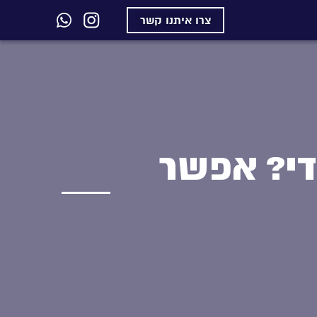
צרו איתנו קשר
י? אפשר